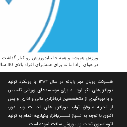
ورزش همیشه و همه جا نبایدورزش رو کنار گذاشت 
در هوای آزاد اما نه برای همه:برای افراد بالای 40 سال توصیه نمی شود. مراقب خطرهای احتمالی باشیدانجام ورزش های مانند دوچرخه سواری در فصل زمستان مناسب […]
شــرکت رویال مهر‌ رایانه در سال ۱۳۸۴ با رویکرد تولید
نرم‌افزارهای یکپـارچــه برای موسسه‌های ورزشی تاسیس
و با بهره‌گیری از متخصصین نرم‌افزاری مالی و اداری و پس
از تجربه مـوفق تولید نرم‌افزار های تحــت وینــدوز،
اکنون با توجه به نــیاز نــــرم‌افزار یکپارچه اقدام به تولید
اتوماسیون تحت وب ورزش سافت نموده است.