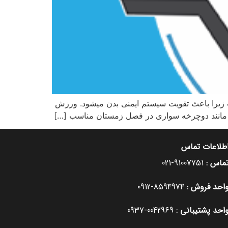
زیرا باعث تقویت سیستم ایمنی بدن میشود. ورزش
طلاعات تماس
ماس :
91007751-021
احد فروش :
8594974-0912
احد پشتیبانی :
0042969-0937