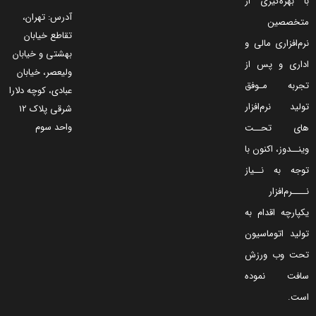
هره‌گیری از
آدرس: تهران،
صصین
تقاطع خیابان
فزاری مالی و
بهشتی و خیابان
ی و پس از
ولیعصر، خیابان
به مـوفق
عبادی، کوچه دلارا
د نرم‌افزار
شرقی پلاک 12
واحد سوم
 تحــت
دوز، اکنون با
 به نــیاز
م‌افزار
رچه اقدام به
د اتوماسیون
 وب ورزش
ت نموده
.