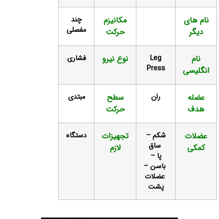
م های
مکانیزم
چند
مفصلی
دیگر
حرکت
نام
Leg
نوع نیرو
فشاری
Press
گلیسی
ضله
ران
سطح
مبتدی
دف
حرکت
ضلات
شکم –
تجهیزات
دستگاه
ساق
مکی
لازم
پا –
باسن –
عضلات
پشت