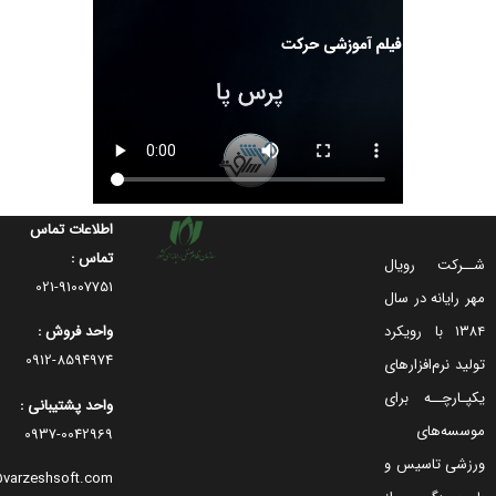
اطلاعات تماس
تماس :
رکت رویال
91007751-021
رایانه در سال
۱۳۸۴ با رویکرد
واحد فروش :
8594974-0912
 نرم‌افزارهای
ارچــه برای
واحد پشتیبانی :
ه‌های
0042969-0937
ی تاسیس و
info@varzeshsoft.com