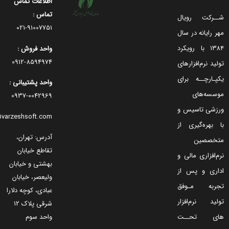
اطلاعات تماس
تماس :
رکت رویال
91007751-021
رایانه در سال
۱۳۸۴ با رویکرد
واحد فروش :
8594974-0912
 نرم‌افزارهای
ارچــه برای
واحد پشتیبانی :
ه‌های
0042969-0937
ی تاسیس و
info@varzeshsoft.com
هره‌گیری از
آدرس: تهران،
صصین
تقاطع خیابان
فزاری مالی و
بهشتی و خیابان
ی و پس از
ولیعصر، خیابان
به مـوفق
عبادی، کوچه دلارا
د نرم‌افزار
شرقی پلاک 12
واحد سوم
 تحــت